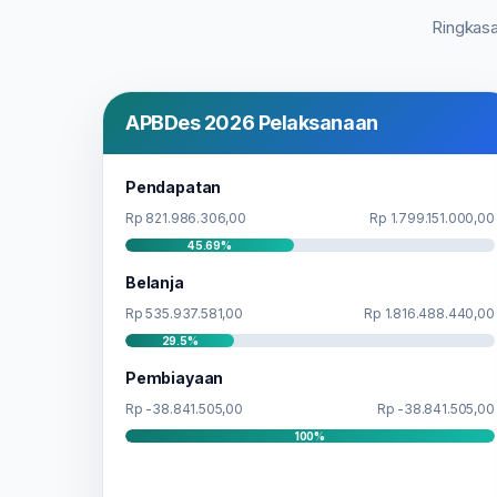
Ringkasa
APBDes 2026 Pelaksanaan
Pendapatan
Rp 821.986.306,00
Rp 1.799.151.000,00
45.69%
Belanja
Rp 535.937.581,00
Rp 1.816.488.440,00
29.5%
Pembiayaan
Rp -38.841.505,00
Rp -38.841.505,00
100%