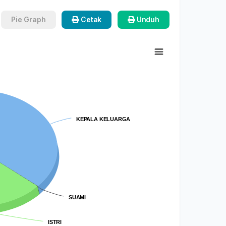
Pie Graph
Cetak
Unduh
KEPALA KELUARGA
KEPALA KELUARGA
SUAMI
SUAMI
ISTRI
ISTRI