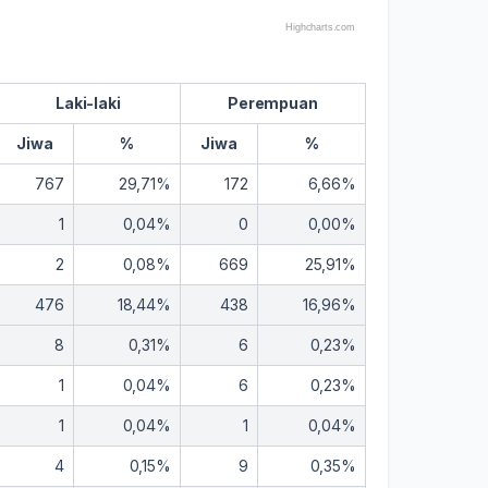
Highcharts.com
Laki-laki
Perempuan
Jiwa
%
Jiwa
%
767
29,71%
172
6,66%
1
0,04%
0
0,00%
2
0,08%
669
25,91%
476
18,44%
438
16,96%
8
0,31%
6
0,23%
1
0,04%
6
0,23%
1
0,04%
1
0,04%
4
0,15%
9
0,35%