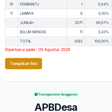
10
PEMBANTU
1
0,04%
11
LAINNYA
9
0,35%
JUMLAH
2571
99,57%
BELUM MENGISI
11
0,43%
TOTAL
2582
100,00%
Diperbarui pada : 05 Agustus 2026
Tampilkan Nol
Transparansi Anggaran
APBDesa