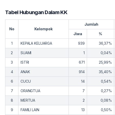
End of interactive chart.
Tabel Hubungan Dalam KK
Jumlah
No
Kelompok
Jiwa
%
1
KEPALA KELUARGA
939
36,37%
2
SUAMI
1
0,04%
3
ISTRI
671
25,99%
4
ANAK
914
35,40%
6
CUCU
14
0,54%
7
ORANGTUA
7
0,27%
8
MERTUA
2
0,08%
9
FAMILI LAIN
13
0,50%