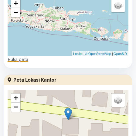
+
−
Leaflet
|
© OpenStreetMap
|
OpenSID
Buka peta
Peta Lokasi Kantor
+
−