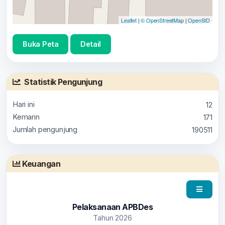
Leaflet
|
© OpenStreetMap
|
OpenSID
Buka Peta
Detail
Statistik Pengunjung
Hari ini
12
Kemarin
171
Jumlah pengunjung
190511
Keuangan
Pelaksanaan APBDes
Tahun 2026