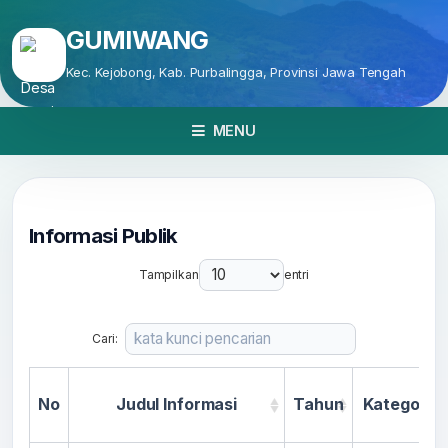
GUMIWANG
Kec. Kejobong, Kab. Purbalingga, Provinsi Jawa Tengah
MENU
Informasi Publik
Tampilkan
entri
Cari:
No
Judul Informasi
Tahun
Kategori