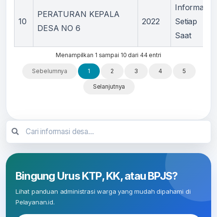
Informasi
PERATURAN KEPALA
10
2022
Setiap
DESA NO 6
Saat
Menampilkan 1 sampai 10 dari 44 entri
Sebelumnya
1
2
3
4
5
Selanjutnya
Bingung Urus KTP, KK, atau BPJS?
Lihat panduan administrasi warga yang mudah dipahami di
Pelayanan.id.