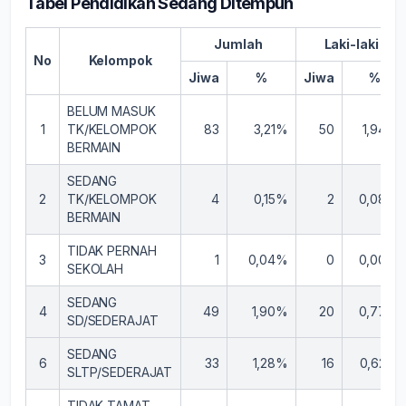
Tabel Pendidikan Sedang Ditempuh
Jumlah
Laki-laki
No
Kelompok
Jiwa
%
Jiwa
%
BELUM MASUK
1
TK/KELOMPOK
83
3,21%
50
1,94%
BERMAIN
SEDANG
2
TK/KELOMPOK
4
0,15%
2
0,08%
BERMAIN
TIDAK PERNAH
3
1
0,04%
0
0,00%
SEKOLAH
SEDANG
4
49
1,90%
20
0,77%
SD/SEDERAJAT
SEDANG
6
33
1,28%
16
0,62%
SLTP/SEDERAJAT
TIDAK TAMAT