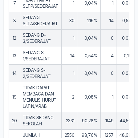
7
1
0,04%
1
0,04%
SLTP/SEDERAJAT
SEDANG
8
30
1,16%
14
0,54%
SLTA/SEDERAJAT
SEDANG D-
12
1
0,04%
0
0,00%
3/SEDERAJAT
SEDANG S-
13
14
0,54%
4
0,15%
1/SEDERAJAT
SEDANG S-
14
1
0,04%
0
0,00%
2/SEDERAJAT
TIDAK DAPAT
MEMBACA DAN
19
2
0,08%
1
0,04%
MENULIS HURUF
LATIN/ARAB
TIDAK SEDANG
20
2331
90,28%
1149
44,50%
SEKOLAH
JUMLAH
2550
98,76%
1257
48,68%