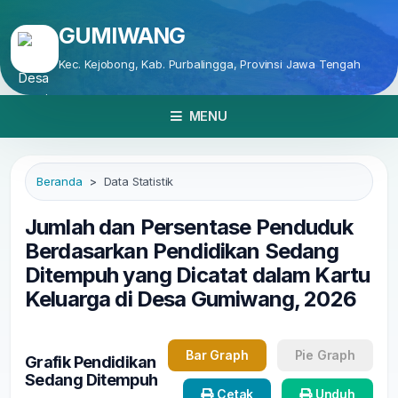
GUMIWANG
Kec. Kejobong, Kab. Purbalingga, Provinsi Jawa Tengah
MENU
Beranda
Data Statistik
Jumlah dan Persentase Penduduk
Berdasarkan Pendidikan Sedang
Ditempuh yang Dicatat dalam Kartu
Keluarga di Desa Gumiwang, 2026
Bar Graph
Pie Graph
Grafik Pendidikan
Sedang Ditempuh
Cetak
Unduh