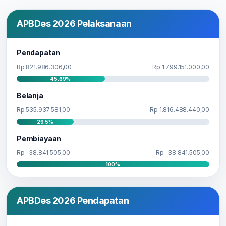
APBDes 2026 Pelaksanaan
Pendapatan
Rp 821.986.306,00
Rp 1.799.151.000,00
45.69%
Belanja
Rp 535.937.581,00
Rp 1.816.488.440,00
29.5%
Pembiayaan
Rp -38.841.505,00
Rp -38.841.505,00
100%
APBDes 2026 Pendapatan