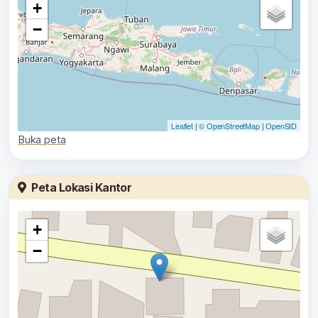
+
−
Leaflet
|
© OpenStreetMap
|
OpenSID
Buka peta
Peta Lokasi Kantor
+
−