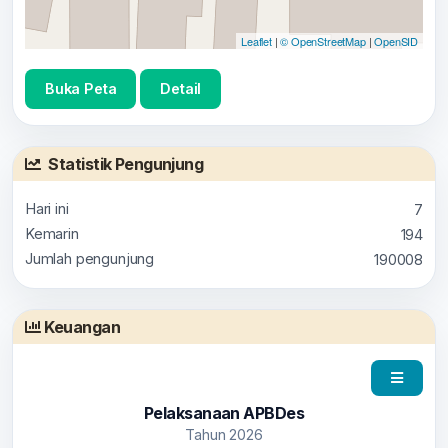
Leaflet
|
© OpenStreetMap
|
OpenSID
Buka Peta
Detail
Statistik Pengunjung
Hari ini
7
Kemarin
194
Jumlah pengunjung
190008
Keuangan
Pelaksanaan APBDes
Tahun 2026