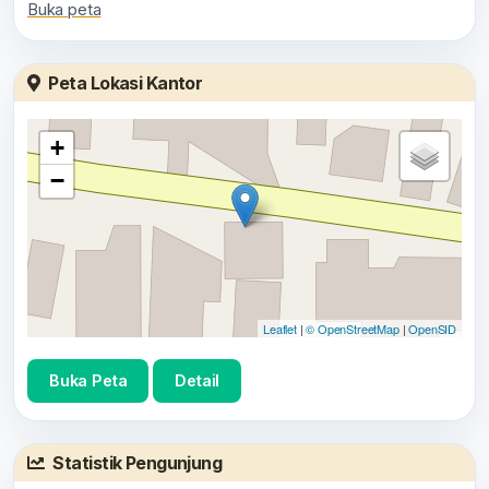
Buka peta
Peta Lokasi Kantor
+
−
Leaflet
|
© OpenStreetMap
|
OpenSID
Buka Peta
Detail
Statistik Pengunjung