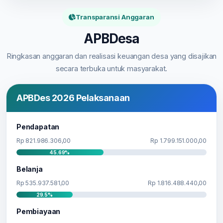
The chart has 1 X axis displaying categories.
The chart has 1 Y axis displaying values. Range: -50000000 
Transparansi Anggaran
APBDesa
Ringkasan anggaran dan realisasi keuangan desa yang disajikan
secara terbuka untuk masyarakat.
APBDes 2026 Pelaksanaan
Pendapatan
Rp 821.986.306,00
Rp 1.799.151.000,00
45.69%
Belanja
Rp 535.937.581,00
Rp 1.816.488.440,00
29.5%
Pembiayaan