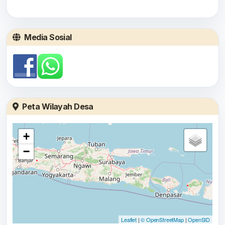
Media Sosial
Peta Wilayah Desa
+
−
Leaflet
|
© OpenStreetMap
|
OpenSID