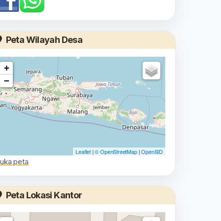
Peta Wilayah Desa
+
−
Leaflet
|
© OpenStreetMap
|
OpenSID
uka peta
Peta Lokasi Kantor