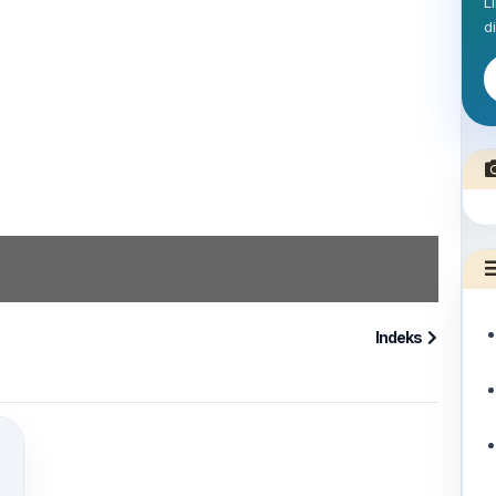
L
d
SO
TA
Indeks