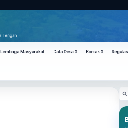
wa Tengah
Lembaga Masyarakat
Data Desa
Kontak
Regulas
B