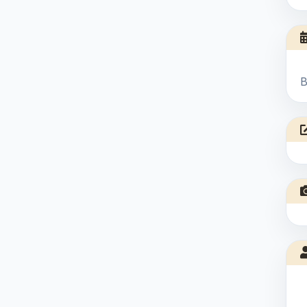
B
SUDARMO