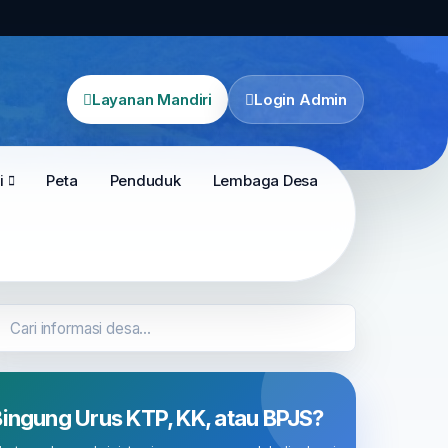
Layanan Mandiri
Login Admin
i
Peta
Penduduk
Lembaga Desa
ingung Urus KTP, KK, atau BPJS?