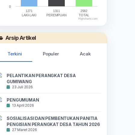
0
1271
1311
2582
LAKI-LAKI
PEREMPUAN
TOTAL
Highcharts.com
nd of interactive chart.
Arsip Artikel
Terkini
Populer
Acak
PELANTIKAN PERANGKAT DESA
GUMIWANG
23 Juli 2026
PENGUMUMAN
13 April 2026
SOSIALISASI DAN PEMBENTUKAN PANITIA
PENGISIAN PERANGKAT DESA TAHUN 2026
27 Maret 2026