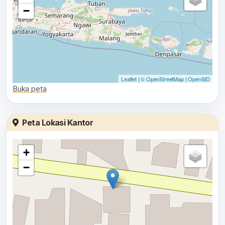
−
Leaflet
|
© OpenStreetMap
|
OpenSID
Buka peta
Peta Lokasi Kantor
+
−