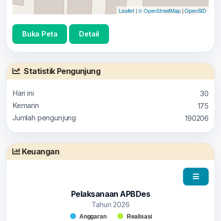
Leaflet
|
© OpenStreetMap
|
OpenSID
Buka Peta
Detail
Statistik Pengunjung
Hari ini
30
Kemarin
175
Jumlah pengunjung
190206
Keuangan
Pelaksanaan APBDes
Tahun 2026
Chart
Anggaran
Realisasi