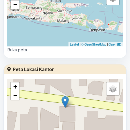
−
Leaflet
|
© OpenStreetMap
|
OpenSID
Buka peta
Peta Lokasi Kantor
+
−