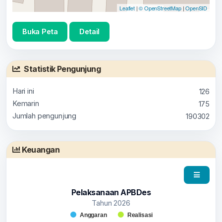
Leaflet
|
© OpenStreetMap
|
OpenSID
Buka Peta
Detail
Statistik Pengunjung
Hari ini
126
Kemarin
175
Jumlah pengunjung
190302
Keuangan
Pelaksanaan APBDes
Tahun 2026
Chart
Anggaran
Realisasi
Bar chart with 2 data series.